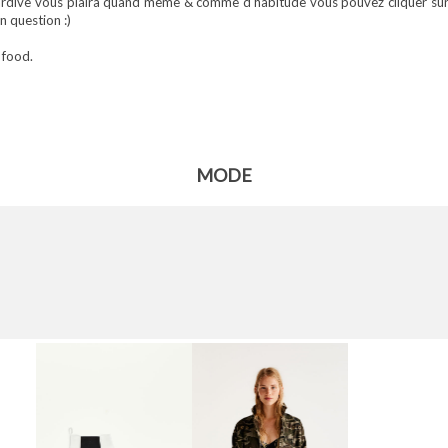
tardive vous plaira quand même & comme d'habitude vous pouvez cliquer sur 
en question :)
 food.
MODE