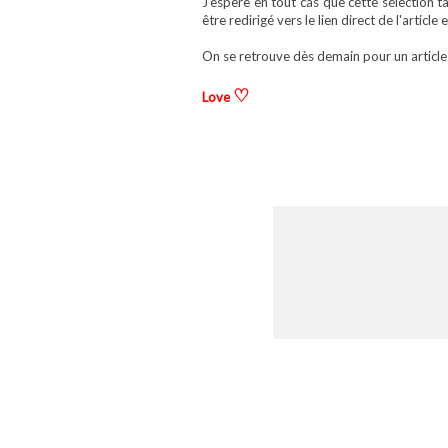
J'espère en tout cas que cette sélection 
être redirigé vers le lien direct de l'article 
On se retrouve dès demain pour un article
♡
Love