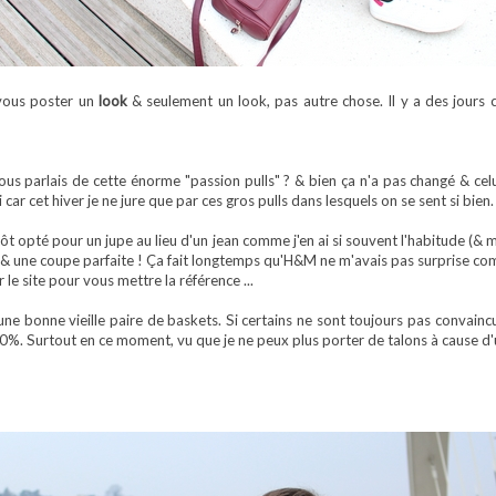
e vous poster un
look
& seulement un look, pas autre chose. Il y a des jours 
us parlais de cette énorme "passion pulls" ? & bien ça n'a pas changé & celui-
 car cet hiver je ne jure que par ces gros pulls dans lesquels on se sent si bien.
utôt opté pour un jupe au lieu d'un jean comme j'en ai si souvent l'habitude (& m
 & une coupe parfaite ! Ça fait longtemps qu'H&M ne m'avais pas surprise c
le site pour vous mettre la référence ...
une bonne vieille paire de baskets. Si certains ne sont toujours pas convaincus
00%. Surtout en ce moment, vu que je ne peux plus porter de talons à cause d