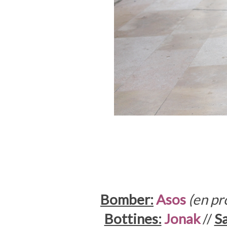
Bomber:
Asos
(en p
Bottines:
Jonak
//
Sa